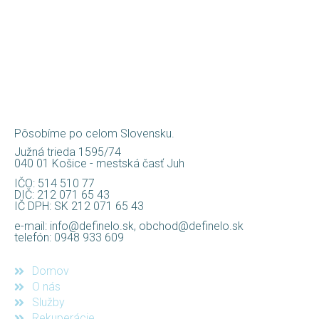
Pôsobíme po celom Slovensku.
Južná trieda 1595/74
040 01 Košice - mestská časť Juh
IČO: 514 510 77
DIČ: 212 071 65 43
IČ DPH: SK 212 071 65 43
e-mail: info@definelo.sk, obchod@definelo.sk
telefón: 0948 933 609
Domov
O nás
Služby
Rekuperácie