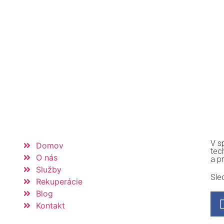
V s
Domov
tec
O nás
a p
Služby
Sle
Rekuperácie
Blog
Kontakt