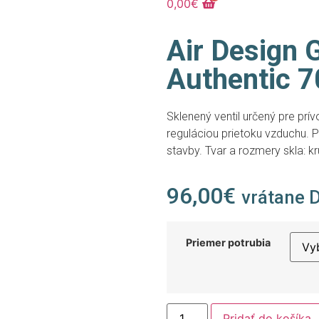
0,00
€
Air Design G
Authentic 7
Sklenený ventil určený pre pr
reguláciou prietoku vzduchu. P
stavby. Tvar a rozmery skla: 
96,00
€
vrátane 
Priemer potrubia
Pridať do košíka