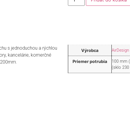
uchu s jednoduchou a rýchlou
Výrobca
AirDesign
ory, kancelárie, komerčné
Priemer potrubia
100 mm (
m 200mm.
(sklo 23