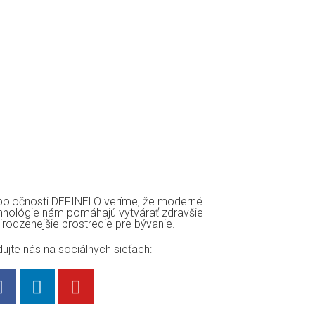
poločnosti DEFINELO veríme, že moderné
hnológie nám pomáhajú vytvárať zdravšie
rirodzenejšie prostredie pre bývanie.
dujte nás na sociálnych sieťach: