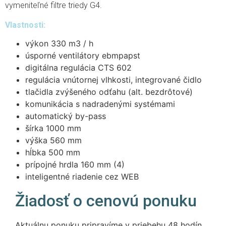
vymeniteľné filtre triedy G4.
Vlastnosti:
výkon 330 m3 / h
úsporné ventilátory ebmpapst
digitálna regulácia CTS 602
regulácia vnútornej vlhkosti, integrované čidlo
tlačidla zvýšeného odťahu (alt. bezdrôtové)
komunikácia s nadradenými systémami
automatický by-pass
šírka 1000 mm
výška 560 mm
hĺbka 500 mm
prípojné hrdla 160 mm (4)
inteligentné riadenie cez WEB
Žiadosť o cenovú ponuku
Aktuálnu ponuku pripravíme v priebehu 48 hodín.