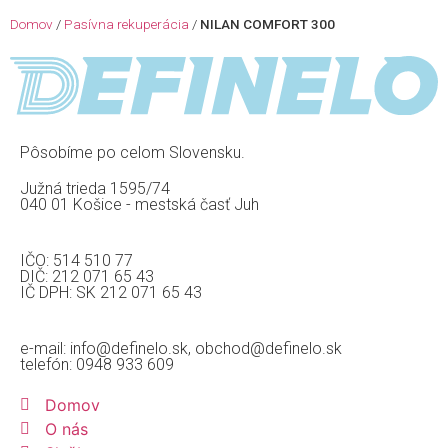
Domov
/
Pasívna rekuperácia
/
NILAN COMFORT 300
Pôsobíme po celom Slovensku.
Južná trieda 1595/74
040 01 Košice - mestská časť Juh
IČO: 514 510 77
DIČ: 212 071 65 43
IČ DPH: SK 212 071 65 43
e-mail: info@definelo.sk, obchod@definelo.sk
telefón: 0948 933 609
Domov
O nás