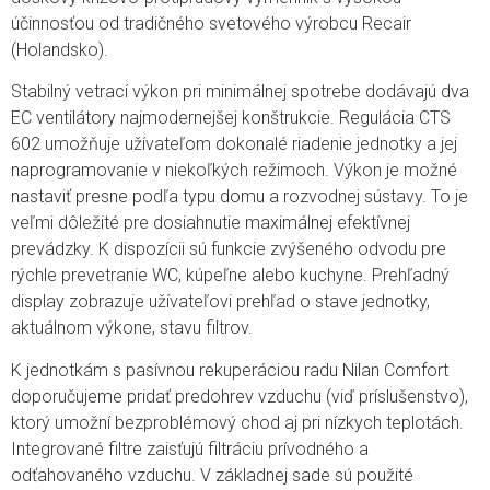
účinnosťou od tradičného svetového výrobcu Recair
(Holandsko).
Stabilný vetrací výkon pri minimálnej spotrebe dodávajú dva
EC ventilátory najmodernejšej konštrukcie. Regulácia CTS
602 umožňuje užívateľom dokonalé riadenie jednotky a jej
naprogramovanie v niekoľkých režimoch. Výkon je možné
nastaviť presne podľa typu domu a rozvodnej sústavy. To je
veľmi dôležité pre dosiahnutie maximálnej efektívnej
prevádzky. K dispozícii sú funkcie zvýšeného odvodu pre
rýchle prevetranie WC, kúpeľne alebo kuchyne. Prehľadný
display zobrazuje užívateľovi prehľad o stave jednotky,
aktuálnom výkone, stavu filtrov.
K jednotkám s pasívnou rekuperáciou radu Nilan Comfort
doporučujeme pridať predohrev vzduchu (viď príslušenstvo),
ktorý umožní bezproblémový chod aj pri nízkych teplotách.
Integrované filtre zaisťujú filtráciu prívodného a
odťahovaného vzduchu. V základnej sade sú použité