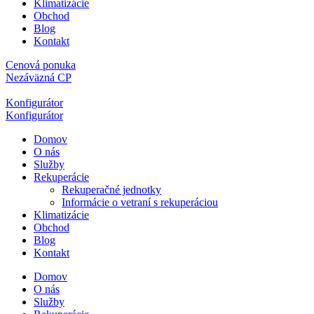
Klimatizácie
Obchod
Blog
Kontakt
Cenová ponuka
Nezáväzná CP
Konfigurátor
Konfigurátor
Domov
O nás
Služby
Rekuperácie
Rekuperačné jednotky
Informácie o vetraní s rekuperáciou
Klimatizácie
Obchod
Blog
Kontakt
Domov
O nás
Služby