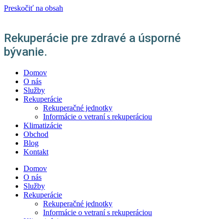
Preskočiť na obsah
Rekuperácie pre zdravé a úsporné
bývanie.
Domov
O nás
Služby
Rekuperácie
Rekuperačné jednotky
Informácie o vetraní s rekuperáciou
Klimatizácie
Obchod
Blog
Kontakt
Domov
O nás
Služby
Rekuperácie
Rekuperačné jednotky
Informácie o vetraní s rekuperáciou