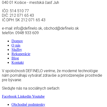
040 01 Košice - mestská časť Juh
IČO: 514 510 77
DIČ: 212 071 65 43
IČ DPH: SK 212 071 65 43
e-mail: info@definelo.sk, obchod@definelo.sk
telefón: 0948 933 609
Domov
O nás
Služby
Rekuperácie
Blog
Kontakt
V spoločnosti DEFINELO veríme, že moderné technológie
nám pomáhajú vytvárať zdravšie a prirodzenejšie prostredie
pre bývanie.
Sledujte nás na sociálnych sieťach:
Facebook
Linkedin
Youtube
Obchodné podmienky