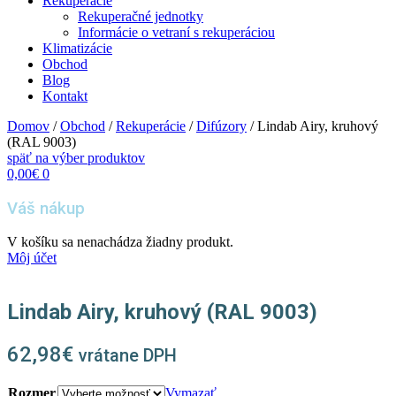
Rekuperácie
Rekuperačné jednotky
Informácie o vetraní s rekuperáciou
Klimatizácie
Obchod
Blog
Kontakt
Domov
/
Obchod
/
Rekuperácie
/
Difúzory
/ Lindab Airy, kruhový
(RAL 9003)
späť na výber produktov
0,00
€
0
Váš nákup
V košíku sa nenachádza žiadny produkt.
Môj účet
Lindab Airy, kruhový (RAL 9003)
62,98
€
vrátane DPH
Rozmer
Vymazať