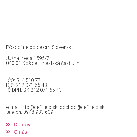
Pôsobíme po celom Slovensku.
Južná trieda 1595/74
040 01 Košice - mestská časť Juh
IČO: 514 510 77
DIČ: 212 071 65 43
IČ DPH: SK 212 071 65 43
e-mail: info@definelo.sk, obchod@definelo.sk
telefón: 0948 933 609
Domov
O nás