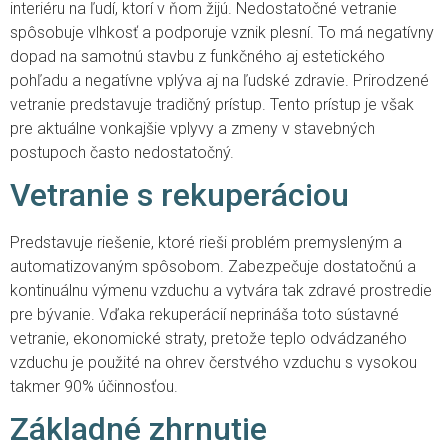
interiéru na ľudí, ktorí v ňom žijú. Nedostatočné vetranie
spôsobuje vlhkosť a podporuje vznik plesní. To má negatívny
dopad na samotnú stavbu z funkčného aj estetického
pohľadu a negatívne vplýva aj na ľudské zdravie. Prirodzené
vetranie predstavuje tradičný prístup. Tento prístup je však
pre aktuálne vonkajšie vplyvy a zmeny v stavebných
postupoch často nedostatočný.
Vetranie s rekuperáciou
Predstavuje riešenie, ktoré rieši problém premysleným a
automatizovaným spôsobom. Zabezpečuje dostatočnú a
kontinuálnu výmenu vzduchu a vytvára tak zdravé prostredie
pre bývanie. Vďaka rekuperácií neprináša toto sústavné
vetranie, ekonomické straty, pretože teplo odvádzaného
vzduchu je použité na ohrev čerstvého vzduchu s vysokou
takmer 90% účinnosťou.
Základné zhrnutie