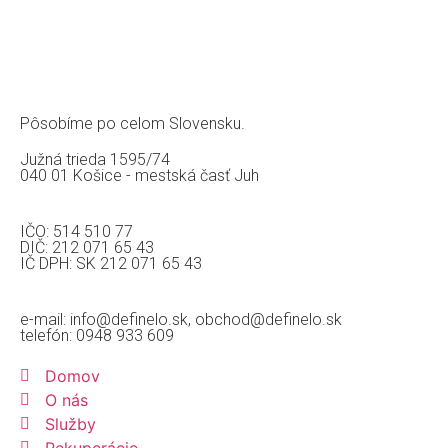
Pôsobíme po celom Slovensku.
Južná trieda 1595/74
040 01 Košice - mestská časť Juh
IČO: 514 510 77
DIČ: 212 071 65 43
IČ DPH: SK 212 071 65 43
e-mail: info@definelo.sk, obchod@definelo.sk
telefón: 0948 933 609
Domov
O nás
Služby
Rekuperácie